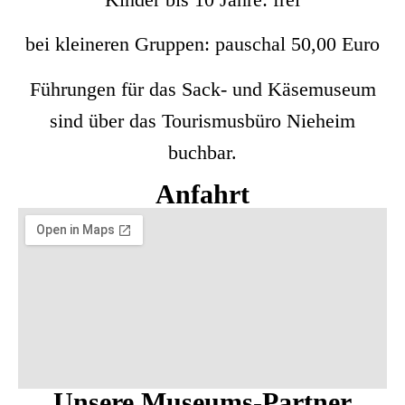
bei klei­ne­ren Grup­pen: pau­schal 50,00 Euro
Füh­run­gen für das Sack- und Käse­mu­se­um
sind über das Tou­ris­mus­bü­ro Nie­heim
buchbar.
Anfahrt
Unsere Museums-Partner