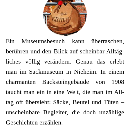
Ein Muse­ums­be­such kann über­ra­schen,
berüh­ren und den Blick auf schein­bar All­täg­
li­ches völ­lig ver­än­dern. Genau das erlebt
man im Sack­mu­se­um in Nie­heim. In einem
char­man­ten Back­stein­ge­bäu­de von 1908
taucht man ein in eine Welt, die man im All­
tag oft über­sieht: Säcke, Beu­tel und Tüten –
unschein­ba­re Beglei­ter, die doch unzäh­li­ge
Geschich­ten erzählen.