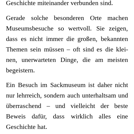
Geschich­te mit­ein­an­der ver­bun­den sind.
Gera­de sol­che beson­de­ren Orte machen
Muse­ums­be­su­che so wert­voll. Sie zei­gen,
dass es nicht immer die gro­ßen, bekann­ten
The­men sein müs­sen – oft sind es die klei­
nen, uner­war­te­ten Din­ge, die am meis­ten
begeistern.
Ein Besuch im Sack­mu­se­um ist daher nicht
nur lehr­reich, son­dern auch unter­halt­sam und
über­ra­schend – und viel­leicht der bes­te
Beweis dafür, dass wirk­lich alles eine
Geschich­te hat.