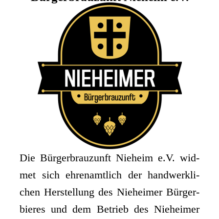
Die Bür­ger­brau­zunft Nie­heim e.V. wid­
met sich ehren­amt­lich der hand­werk­li­
chen Her­stel­lung des Nie­hei­mer Bür­ger­
bie­res und dem Betrieb des Nie­hei­mer