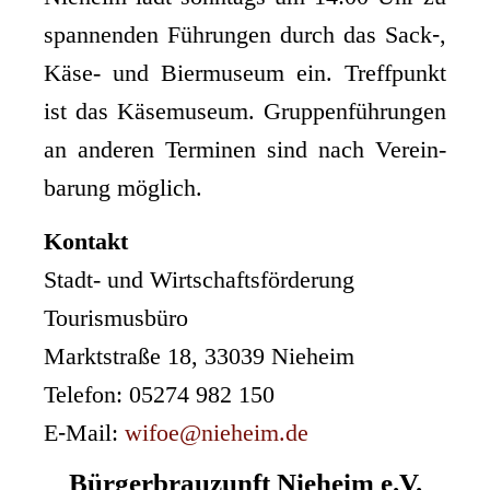
span­nen­den Füh­run­gen durch das Sack‑,
Käse- und Bier­mu­se­um ein. Treff­punkt
ist das Käse­mu­se­um. Grup­pen­füh­run­gen
an ande­ren Ter­mi­nen sind nach Ver­ein­
ba­rung möglich.
Kon­takt
Stadt- und Wirt­schafts­för­de­rung
Tou­ris­mus­bü­ro
Markt­stra­ße 18, 33039 Nie­heim
Tele­fon: 05274 982 150
E‑Mail:
wifoe@nieheim.de
Bürgerbrauzunft Nieheim e.V.