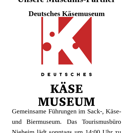
Deutsches Käsemuseum
Gemein­sa­me Füh­run­gen im Sack‑, Käse-
und Bier­mu­se­um. Das Tou­ris­mus­bü­ro
Nie­heim lädt sonn­tags um 14:00 Uhr zu