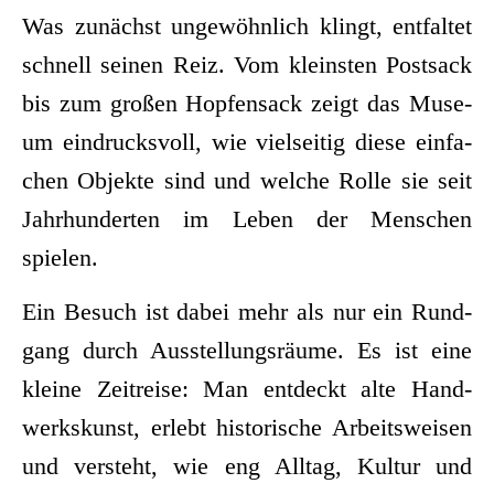
Was zunächst unge­wöhn­lich klingt, ent­fal­tet
schnell sei­nen Reiz. Vom kleins­ten Post­sack
bis zum gro­ßen Hop­fen­sack zeigt das Muse­
um ein­drucks­voll, wie viel­sei­tig die­se ein­fa­
chen Objek­te sind und wel­che Rol­le sie seit
Jahr­hun­der­ten im Leben der Men­schen
spielen.
Ein Besuch ist dabei mehr als nur ein Rund­
gang durch Aus­stel­lungs­räu­me. Es ist eine
klei­ne Zeit­rei­se: Man ent­deckt alte Hand­
werks­kunst, erlebt his­to­ri­sche Arbeits­wei­sen
und ver­steht, wie eng All­tag, Kul­tur und